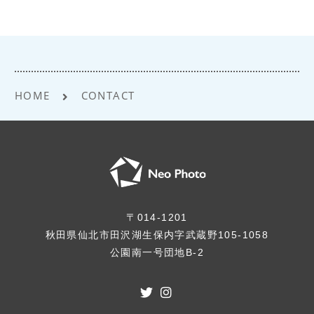
指します。
2.
プライバシー情報のうち「履歴情報および
特性情報」とは、上記に定める「個人情
報」以外のものをいい、ご利用いただいた
サービスやご購入いただいた商品、ご覧に
HOME
CONTACT
なったページや広告の履歴、ユーザーが検
索された検索キーワード、ご利用日時、ご
利用の方法、ご利用環境、郵便番号や性
別、職業、年齢、ユーザーのIPアドレス、ク
ッキー情報、位置情報、端末の個体識別情
報などを指します。
〒014-1201
秋田県仙北市田沢湖生保内字武蔵野105-1058
第2条（プライバシー情報の収集方法）
公園南一号団地B-2
1.
当スタジオは、ユーザーが利用登録をする
際に氏名、生年月日、住所、電話番号、メ
ールアドレス、銀行口座番号、クレジット