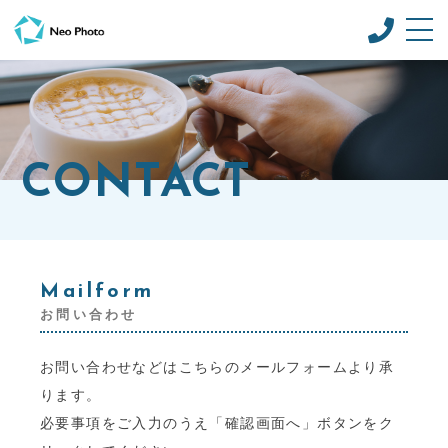
POLICY
ポリシー
PLAN
CONTACT
撮影プラン
PORTFOLIO
ポートフォリオ
BLOG
Mailform
ブログ
お問い合わせ
ABOUT
Neo Photoについて
お問い合わせなどはこちらのメールフォームより承
ります。
CONTACT
お問い合わせ
必要事項をご入力のうえ「確認画面へ」ボタンをク